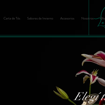
Carta de Tés
Sabores de Invierno
Accesorios
Nosotros
Blo
Elegí t