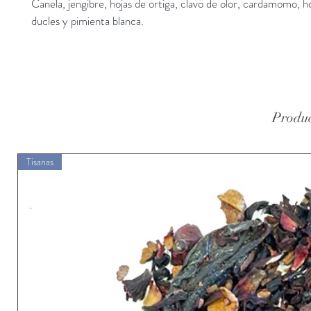
Canela, jengibre, hojas de ortiga, clavo de olor, cardamomo, h
ducles y pimienta blanca.
Produc
Tisanas