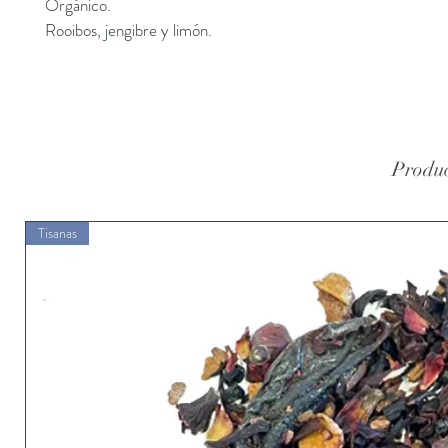
Orgánico.
Rooibos, jengibre y limón.
Produc
Tisanas