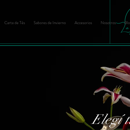
Carta de Tés
Sabores de Invierno
Accesorios
Nosotros
Blo
Elegí t