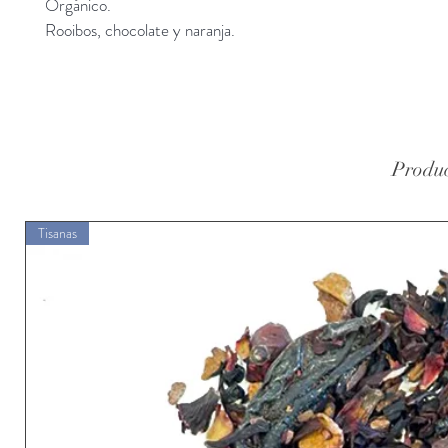
Orgánico.
Rooibos, chocolate y naranja.
Produc
Tisanas