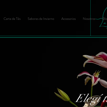
Carta de Tés
Sabores de Invierno
Accesorios
Nosotros
Blo
Elegí t