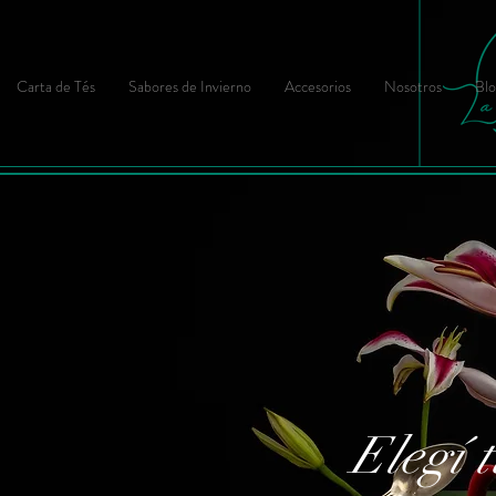
Carta de Tés
Sabores de Invierno
Accesorios
Nosotros
Blo
Elegí t