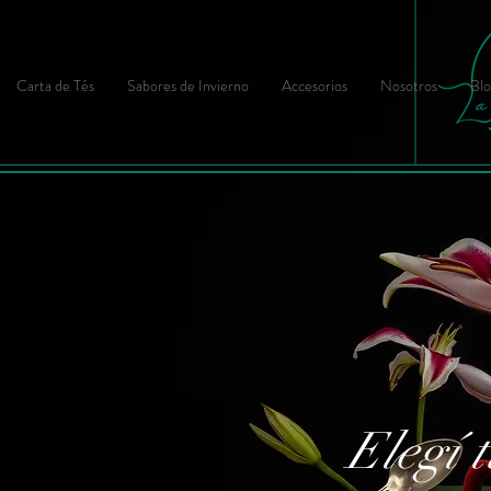
Carta de Tés
Sabores de Invierno
Accesorios
Nosotros
Blo
Elegí t