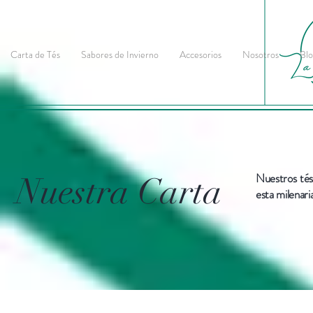
Carta de Tés
Sabores de Invierno
Accesorios
Nosotros
Blo
Nuestros tés
Nuestra Carta
esta milenari