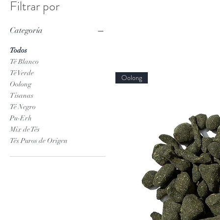
Filtrar por
Categoría
Todos
Té Blanco
Té Verde
Oolong
Oolong
Tisanas
Té Negro
Pu-Erh
Mix de Tés
Tés Puros de Origen