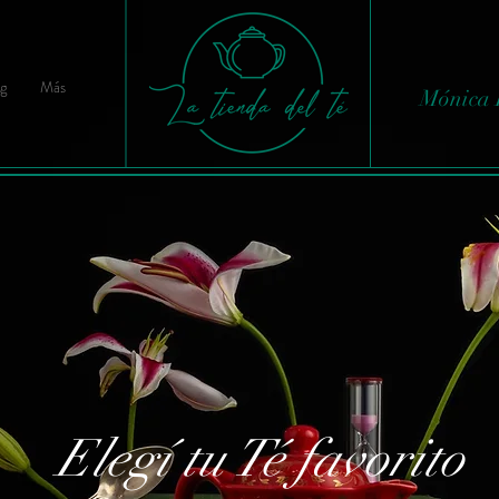
g
Más
Mónica 
Elegí tu Té favorito