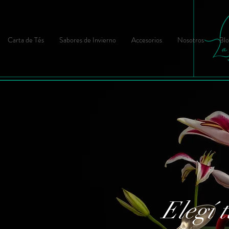
Carta de Tés
Sabores de Invierno
Accesorios
Nosotros
Blo
Elegí t