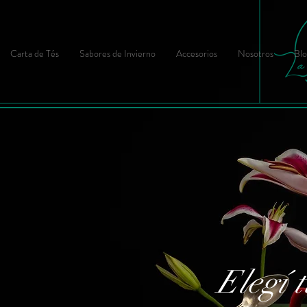
Carta de Tés
Sabores de Invierno
Accesorios
Nosotros
Blo
Elegí t