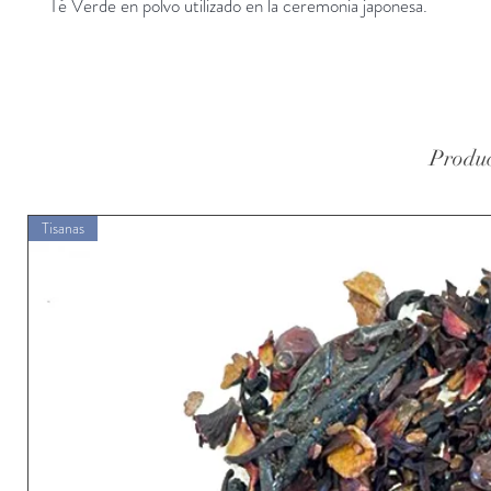
Té Verde en polvo utilizado en la ceremonia japonesa.
Produc
Tisanas