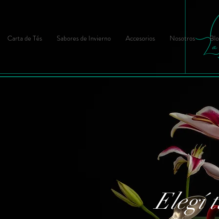
Carta de Tés
Sabores de Invierno
Accesorios
Nosotros
Blo
Elegí t