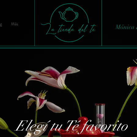
g
Más
Mónica 
Elegí tu Té favorito