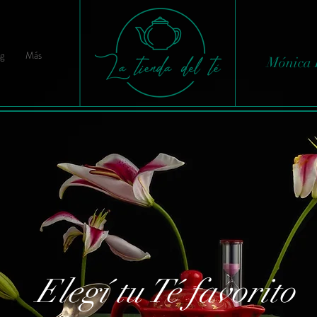
g
Más
Mónica 
Elegí tu Té favorito