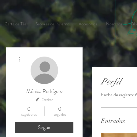
Carta de Tés
Sabores de Invierno
Accesorios
Nosotros
Blo
Más acciones
Perfil
Mónica Rodríguez
Fecha de registro:
Escritor
0
0
seguidores
seguidos
Entradas
Seguir