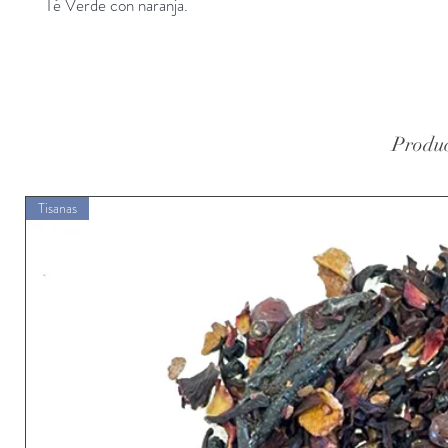
Té Verde con naranja.
Produc
Tisanas