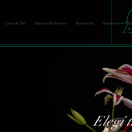
Carta de Tés
Sabores de Invierno
Accesorios
Nosotros
Blo
Elegí t