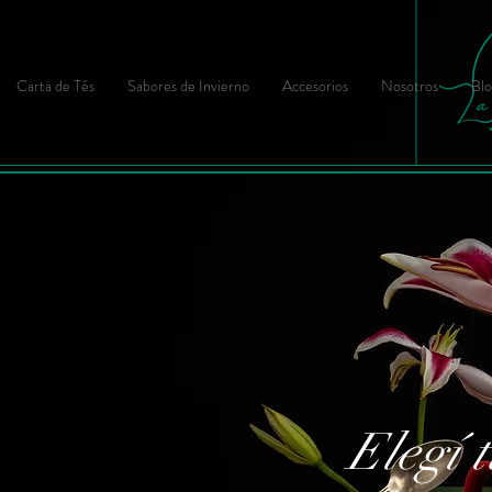
Carta de Tés
Sabores de Invierno
Accesorios
Nosotros
Blo
Elegí t