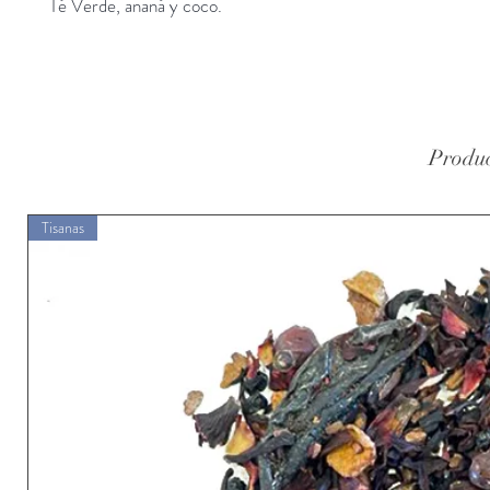
Té Verde, ananá y coco.
Produc
Tisanas