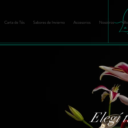
Carta de Tés
Sabores de Invierno
Accesorios
Nosotros
Blo
Elegí t