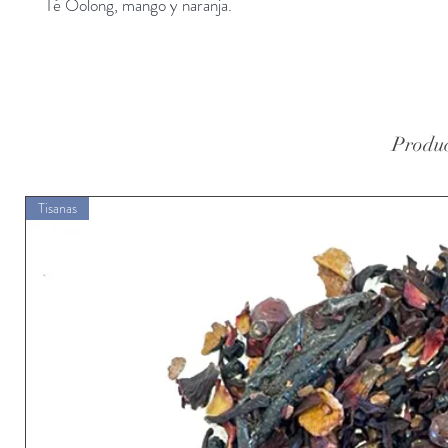
Té Oolong, mango y naranja.
Produc
Tisanas