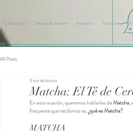
Carta de Tés
Sabores de Invierno
Accesorios
Nosotros
Blo
All Posts
3 min de lectura
Matcha: El Té de Ce
En esta ocasión, queremos hablarles de 
Matcha
,
frecuente que recibimos es, 
¿qué es Matcha? 
MATCHA