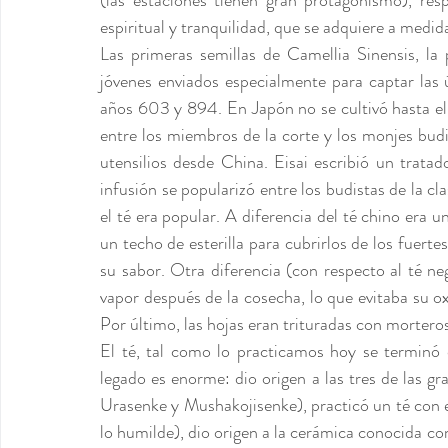
(las estaciones tienen gran protagonismo), respe
espiritual y tranquilidad, que se adquiere a medid
Las primeras semillas de Camellia Sinensis, la 
jóvenes enviados especialmente para captar las 
años 603 y 894. En Japón no se cultivó hasta el
entre los miembros de la corte y los monjes budis
utensilios desde China. Eisai escribió un tratad
infusión se popularizó entre los budistas de la c
el té era popular. A diferencia del té chino era u
un techo de esterilla para cubrirlos de los fuerte
su sabor. Otra diferencia (con respecto al té neg
vapor después de la cosecha, lo que evitaba su o
Por último, las hojas eran trituradas con morteros
El té, tal como lo practicamos hoy se terminó
legado es enorme: dio origen a las tres de las 
Urasenke y Mushakojisenke), practicó un té con es
lo humilde), dio origen a la cerámica conocida c